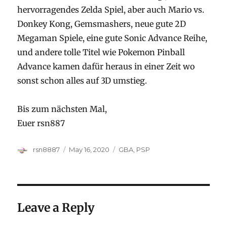
hervorragendes Zelda Spiel, aber auch Mario vs.
Donkey Kong, Gemsmashers, neue gute 2D
Megaman Spiele, eine gute Sonic Advance Reihe,
und andere tolle Titel wie Pokemon Pinball
Advance kamen dafür heraus in einer Zeit wo
sonst schon alles auf 3D umstieg.
Bis zum nächsten Mal,
Euer rsn887
Author
Posted
Categories
rsn8887
May 16, 2020
GBA
,
PSP
on
Leave a Reply