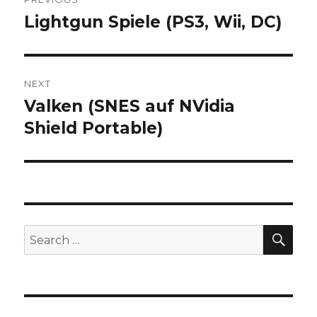
navigation
Lightgun Spiele (PS3, Wii, DC)
Previous
post:
NEXT
Valken (SNES auf NVidia
Next
post:
Shield Portable)
SEA
Search
for: