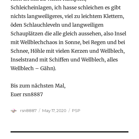
Schleicheinlagen, ich hasse schleichen es gibt
nichts langweiligeres, viel zu leichtem Klettern,
öden Schlauchleveln und langweiligen
Schauplätzen die alle gleich aussehen, also Insel
mit Wellblechchaos in Sonne, bei Regen und bei
Schnee, Höhle mit vielen Kerzen und Wellblech,
Inselstrand mit Schiffen und Wellblech, alles
Wellblech – Gähn).
Bis zum nächsten Mal,
Euer rsn8887
Author
Posted
Categories
rsn8887
May 17, 2020
PSP
on