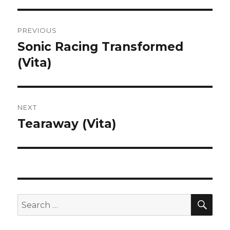
Post
PREVIOUS
navigation
Sonic Racing Transformed
Previous
post:
(Vita)
NEXT
Tearaway (Vita)
Next
post:
SEA
Search
for: