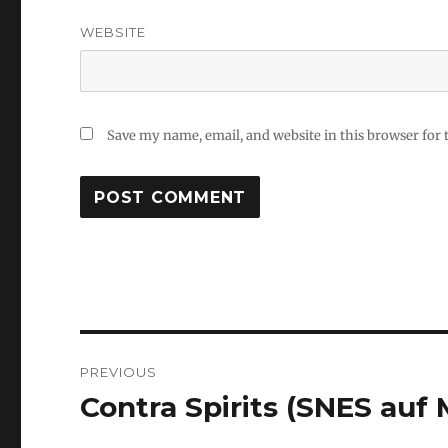
WEBSITE
Save my name, email, and website in this browser for
Post
PREVIOUS
navigation
Contra Spirits (SNES auf 
Previous
post: