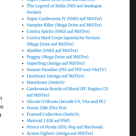
The Legend of Zelda (NES auf Analogue
Pocket)
Super Castlevania IV (SNES auf MiSTer)
Vampire Killer (Mega Drive auf MiSTer)
Contra Spirits (SNES auf MiSTer)
Contra Hard Corps Japanische Version
(Mega Drive auf MiSTer)
Aladdin (SNES auf MiSTer)
Puggsy (Mega Drive auf MiSTer)
Superfrog (Amiga auf MiSTer)
Gussun Paradise (PS1 auf PSP und VitaTV)
Lionheart (Amiga auf MiSTer)
Huntdown (Switch)
Castlevania Rondo of Blood (PC Engine CD
auf MiSTer)
h
Ghouls’n’Ghosts (Arcade US, Vita und PC)
en
Doom 2016 (PS4 Pro)
Framed Collection (Switch)
t
Metroid 2 (GB auf PSP)
Prince of Persia (SDL-Pop auf Macbook)
Action Fighter (Amiga auf MiSTer)