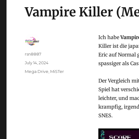
Vampire Killer (M
Ich habe
Vampire
Killer ist die ja
Author
rsn8887
Eric auf Normal 
Posted
July 14, 2024
spassiger als Ca
on
Categories
Mega Drive
,
MiSTer
Der Vergleich mi
Spiel hat versch
leichter, und mac
krampfig, irgend
SNES.