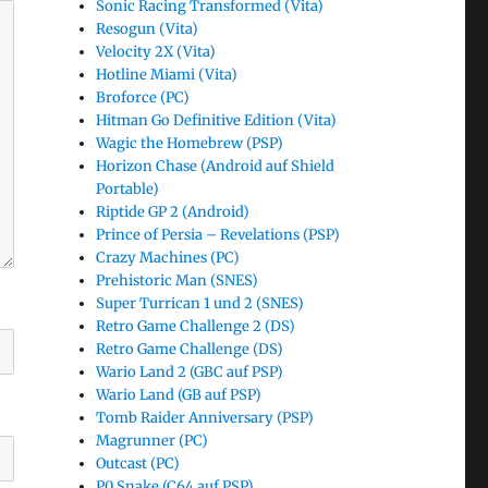
Sonic Racing Transformed (Vita)
Resogun (Vita)
Velocity 2X (Vita)
Hotline Miami (Vita)
Broforce (PC)
Hitman Go Definitive Edition (Vita)
Wagic the Homebrew (PSP)
Horizon Chase (Android auf Shield
Portable)
Riptide GP 2 (Android)
Prince of Persia – Revelations (PSP)
Crazy Machines (PC)
Prehistoric Man (SNES)
Super Turrican 1 und 2 (SNES)
Retro Game Challenge 2 (DS)
Retro Game Challenge (DS)
Wario Land 2 (GBC auf PSP)
Wario Land (GB auf PSP)
Tomb Raider Anniversary (PSP)
Magrunner (PC)
Outcast (PC)
P0 Snake (C64 auf PSP)