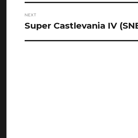
NEXT
Super Castlevania IV (SN
Next
post: